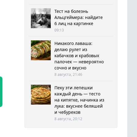
Тест на болезнь
Альцгеймера: найдите
6 лиц на картинке
09:13
Никакого лаваша:
делаю рулет из
кабачков и крабовых
палочек — невероятно
сочно и вкусно
8 августа, 21:46
Пеку эти лепешки
каждый день — тесто
на кипятке, начинка из
лука: вкуснее беляшей
и чебуреков
8 августа, 20:12