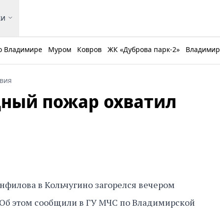
ки
о Владимире
Муром
Ковров
ЖК «Дуброва парк-2»
Владимирс
вия
щный пожар охватил
нфилова в Кольчугино загорелся вечером
. Об этом сообщили в ГУ МЧС по Владимирской