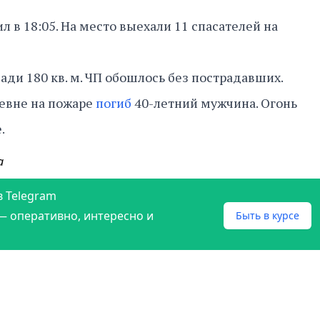
 в 18:05. На место выехали 11 спасателей на
ди 180 кв. м. ЧП обошлось без пострадавших.
евне на пожаре
погиб
40-летний мужчина. Огонь
е.
а
в Telegram
— оперативно, интересно и
Быть в курсе