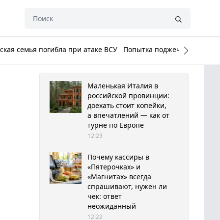
кая семья погибла при атаке ВСУ
Попытка поджечь Белый до
Маленькая Италия в
российской провинции:
доехать стоит копейки,
а впечатлений — как от
турне по Европе
12:23
Почему кассиры в
«Пятерочках» и
«Магнитах» всегда
спрашивают, нужен ли
чек: ответ
неожиданный
12:22