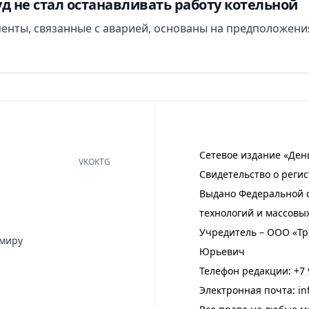
д не стал останавливать работу котельной
менты, связанные с аварией, основаны на предположени
Сетевое издание «Ден
VK
OK
TG
Свидетельство о регис
Выдано Федеральной с
технологий и массовы
Учредитель – ООО «Тр
имиру
Юрьевич
Телефон редакции:
+7 
Электронная почта:
in