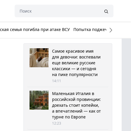
кая семья погибла при атаке ВСУ
Попытка поджечь Белый до
Самое красивое имя
для девочки: воспевали
еще великие русские
классики — и сегодня
на пике популярности
14:11
Маленькая Италия в
российской провинции:
доехать стоит копейки,
а впечатлений — как от
турне по Европе
12:23