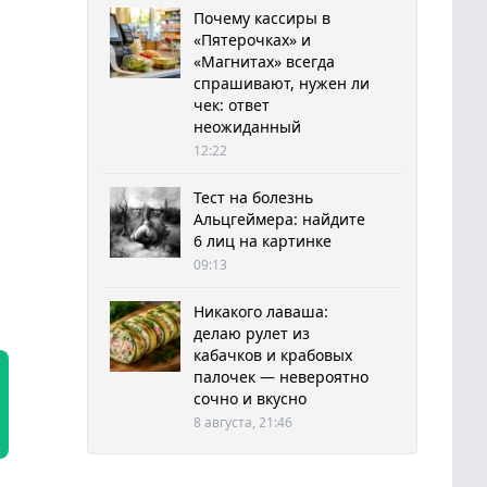
Почему кассиры в
«Пятерочках» и
«Магнитах» всегда
спрашивают, нужен ли
чек: ответ
неожиданный
12:22
Тест на болезнь
Альцгеймера: найдите
6 лиц на картинке
09:13
Никакого лаваша:
делаю рулет из
кабачков и крабовых
палочек — невероятно
сочно и вкусно
8 августа, 21:46