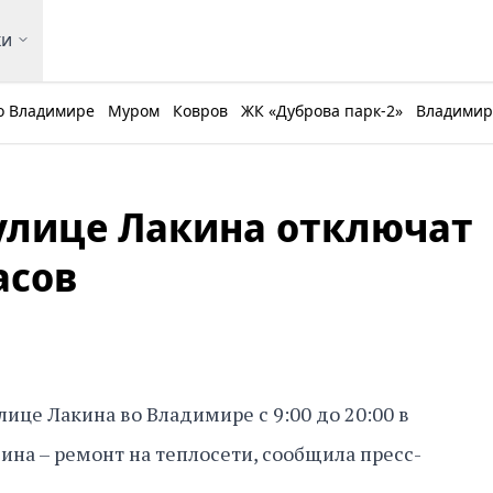
ки
о Владимире
Муром
Ковров
ЖК «Дуброва парк-2»
Владимирс
улице Лакина отключат
асов
ице Лакина во Владимире с 9:00 до 20:00 в
чина – ремонт на теплосети, сообщила пресс-