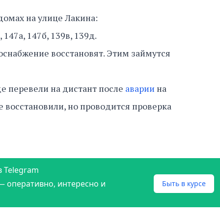
домах на улице Лакина:
, 147а, 147б, 139в, 139д.
оснабжение восстановят. Этим займутся
е перевели на дистант после
аварии
на
е восстановили, но проводится проверка
в Telegram
— оперативно, интересно и
Быть в курсе