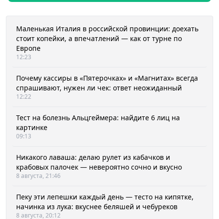
Маленькая Италия в российской провинции: доехать
стоит копейки, а впечатлений — как от турне по
Европе
12:23
Почему кассиры в «Пятерочках» и «Магнитах» всегда
спрашивают, нужен ли чек: ответ неожиданный
12:22
Тест на болезнь Альцгеймера: найдите 6 лиц на
картинке
09:13
Никакого лаваша: делаю рулет из кабачков и
крабовых палочек — невероятно сочно и вкусно
8 августа, 21:46
Пеку эти лепешки каждый день — тесто на кипятке,
начинка из лука: вкуснее беляшей и чебуреков
8 августа, 20:12