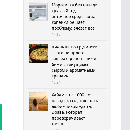
Морозилка без наледи
круглый год —
аптечное средство за
копейки решает
проблему: влезет все
14:12
Яичница по-грузински
— это не просто
завтрак: рецепт чижи-
бижи с тянущимся
сыром и ароматными
травами
12:24
Хайям еще 1000 лет
назад сказал, как стать
любимчиком удачи:
фраза, которая
переворачивает
жизнь