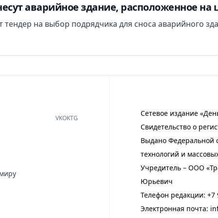
есут аварийное здание, расположенное на 
ут тендер на выбор подрядчика для сноса аварийного зд
Сетевое издание «Ден
VK
OK
TG
Свидетельство о регис
Выдано Федеральной с
технологий и массовы
Учредитель – ООО «Тр
имиру
Юрьевич
Телефон редакции:
+7 
Электронная почта:
in