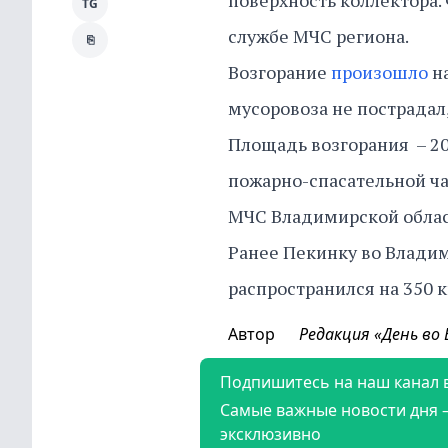
поверхность коллектора. 
TG
службе МЧС региона.
⎘
Возгорание
произошло
на
мусоровоза не пострадал
Площадь возгорания – 20 
пожарно-спасательной ча
МЧС Владимирской обла
Ранее Пекинку во Влади
распространился на 350 к
Автор
Редакция «День во
Подпишитесь на наш канал 
Самые важные новости дня 
эксклюзивно