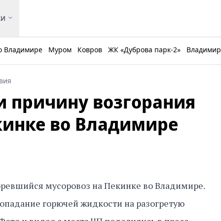
ки
о Владимире
Муром
Ковров
ЖК «Дуброва парк-2»
Владимирс
вия
 причину возгорания
кинке во Владимире
оревшийся мусоровоз на Пекинке во Владимире.
попадание горючей жидкости на разогретую