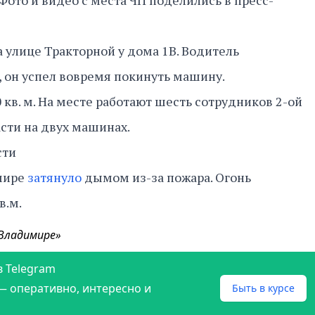
Фото и видео с места ЧП поделились в пресс-
 улице Тракторной у дома 1В. Водитель
, он успел вовремя покинуть машину.
кв. м. На месте работают шесть сотрудников 2-ой
сти на двух машинах.
сти
мире
затянуло
дымом из-за пожара. Огонь
в.м.
 Владимире»
в Telegram
— оперативно, интересно и
Быть в курсе