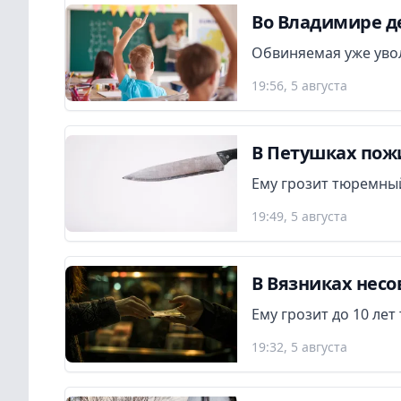
Во Владимире де
Обвиняемая уже увол
19:56, 5 августа
В Петушках пож
Ему грозит тюремный
19:49, 5 августа
В Вязниках нес
Ему грозит до 10 ле
19:32, 5 августа