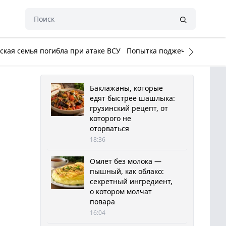
кая семья погибла при атаке ВСУ
Попытка поджечь Белый до
Баклажаны, которые
едят быстрее шашлыка:
грузинский рецепт, от
которого не
оторваться
18:36
Омлет без молока —
пышный, как облако:
секретный ингредиент,
о котором молчат
повара
16:04