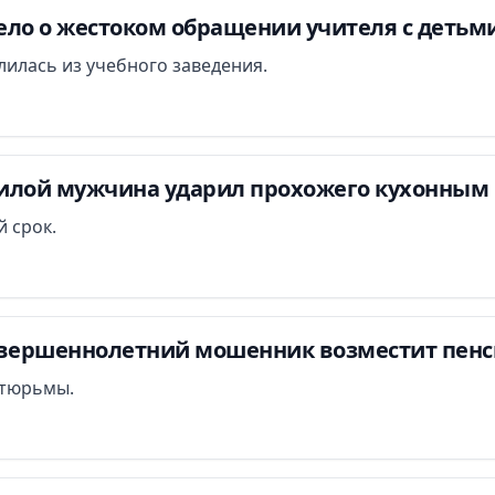
ло о жестоком обращении учителя с детьми
илась из учебного заведения.
илой мужчина ударил прохожего кухонным 
 срок.
овершеннолетний мошенник возместит пенси
т тюрьмы.