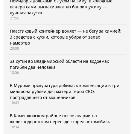
Помидоры дольками с луком на зиму: в холодные
вечера сами выскакивают из банок к ужину —
лучшая закуска
21:55
Пластиковый контейнер воняет — не бегу за химией:
3 средства с кухни, которые убирают запах
намертво
20:09
За сутки во Владимирской области на водоемах
погибли два человека
18:56
В Муроме прокуратура добилась компенсации в три
миллиона рублей для матери героя СВО,
пострадавшего от мошенников
18:43
В Камешковском районе после аварии на
железнодорожном переезде сгорел автомобиль
18:34