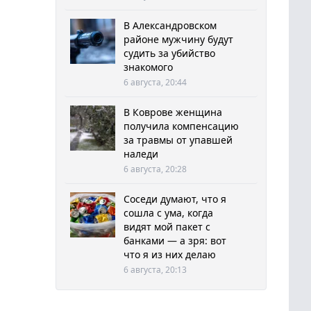
В Александровском
районе мужчину будут
судить за убийство
знакомого
6 августа, 20:44
В Коврове женщина
получила компенсацию
за травмы от упавшей
наледи
6 августа, 20:28
Соседи думают, что я
сошла с ума, когда
видят мой пакет с
банками — а зря: вот
что я из них делаю
6 августа, 20:13