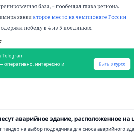
ренировочная база, – пообещал глава региона.
димира занял
второе место на чемпионате России
 одержал победу в 4 из 5 поединках.
а
в Telegram
— оперативно, интересно и
Быть в курсе
есут аварийное здание, расположенное на 
ут тендер на выбор подрядчика для сноса аварийного зд