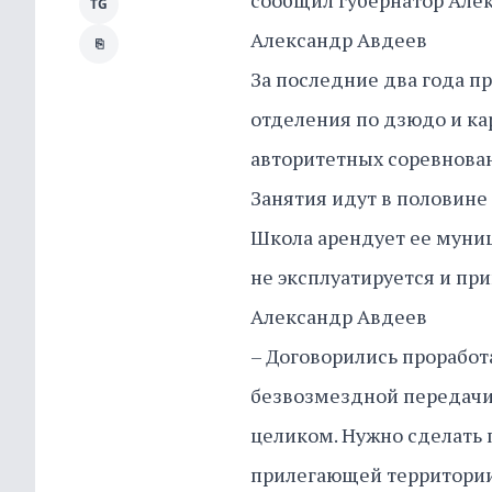
сообщил губернатор Алек
TG
Александр Авдеев
⎘
За последние два года п
отделения по дзюдо и ка
авторитетных соревнова
Занятия идут в половине
Школа арендует ее муниц
не эксплуатируется и пр
Александр Авдеев
– Договорились прорабо
безвозмездной передачи 
целиком. Нужно сделать 
прилегающей территории