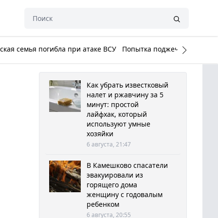
кая семья погибла при атаке ВСУ
Попытка поджечь Белый до
Как убрать известковый
налет и ржавчину за 5
минут: простой
лайфхак, который
используют умные
хозяйки
6 августа, 21:47
В Камешково спасатели
эвакуировали из
горящего дома
женщину с годовалым
ребенком
6 августа, 20:55