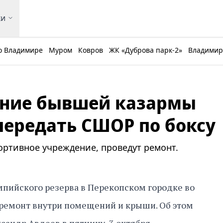
ки
о Владимире
Муром
Ковров
ЖК «Дуброва парк-2»
Владимирс
ание бывшей казармы
передать СШОР по боксу
портивное учреждение, проведут ремонт.
пийского резерва в Перекопском городке во
ремонт внутри помещений и крыши. Об этом