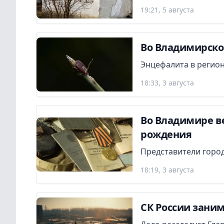
19:21, 5 августа
Во Владимирской
Энцефалита в регион
18:33, 3 августа
Во Владимире в
рождения
Представители город
18:19, 3 августа
СК России заним