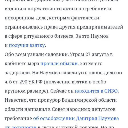
изданию нормативного акта о погребении и
похоронном деле, которым фактически
ограничивались права других предпринимателей
в сфере ритуального бизнеса. За это Наумов
и
получил взятку
.
Обо всем узнали силовики. Утром 27 августа в
кабинете мэра
прошли обыски
. Затем его
задержали. На Наумова завели уголовное дело по
ч. 6 ст. 290 УК РФ (получение взятки в особо
крупном размере). Сейчас он
находится в СИЗО.
Известно, что прокурор Владимирской области
области направил в Совет народных депутатов
требование
об освобождении Дмитрия Наумова
от должности
в связи с утратой доверия. Но не