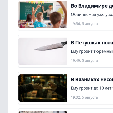
Во Владимире де
Обвиняемая уже увол
19:56, 5 августа
В Петушках пож
Ему грозит тюремный
19:49, 5 августа
В Вязниках нес
Ему грозит до 10 ле
19:32, 5 августа