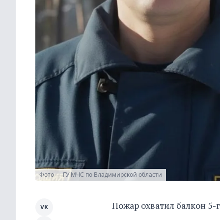
Фото — ГУ МЧС по Владимирской области
Пожар охватил балкон 5-
VK