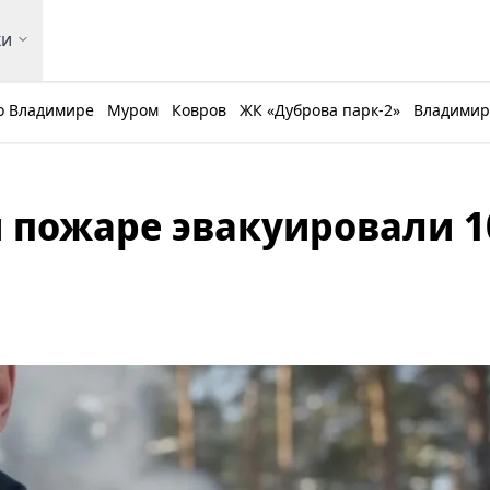
ки
о Владимире
Муром
Ковров
ЖК «Дуброва парк-2»
Владимирс
 пожаре эвакуировали 1