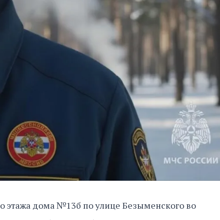
го этажа дома №13б по улице Безыменского во