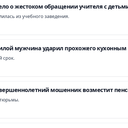
ло о жестоком обращении учителя с детьми
илась из учебного заведения.
илой мужчина ударил прохожего кухонным 
 срок.
овершеннолетний мошенник возместит пенси
т тюрьмы.