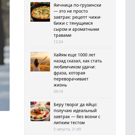
Яичница по-грузински
— это не просто
завтрак: рецепт чижи-
бижи с тянущимся
сыром и ароматными
травами
12:24
Хайям еще 1000 лет
назад сказал, как стать
любимчиком удачи:
фраза, которая
переворачивает
жизнь
09:19
Беру творог да яйцо:
получаю идеальный
завтрак — без возни с
липким тестом
5 августа, 21:49