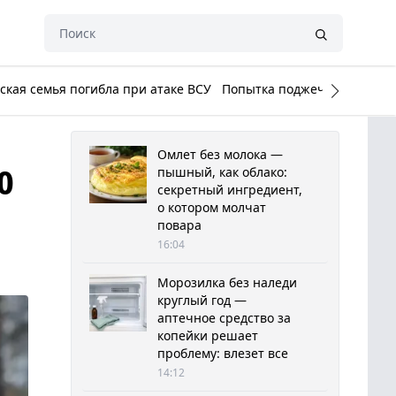
кая семья погибла при атаке ВСУ
Попытка поджечь Белый до
Омлет без молока —
0
пышный, как облако:
секретный ингредиент,
о котором молчат
повара
16:04
Морозилка без наледи
круглый год —
аптечное средство за
копейки решает
проблему: влезет все
14:12