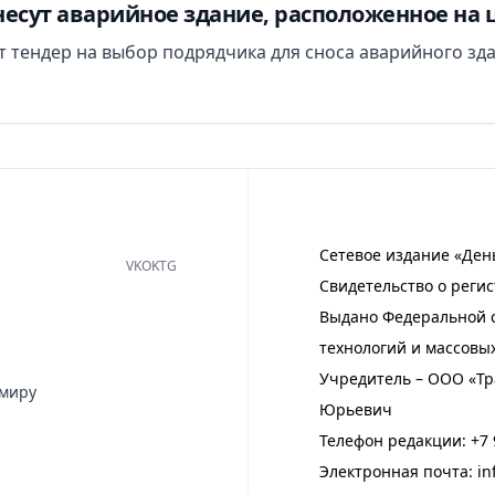
есут аварийное здание, расположенное на 
ут тендер на выбор подрядчика для сноса аварийного зд
Сетевое издание «Ден
VK
OK
TG
Свидетельство о регис
Выдано Федеральной с
технологий и массовы
Учредитель – ООО «Тр
имиру
Юрьевич
Телефон редакции:
+7 
Электронная почта:
in