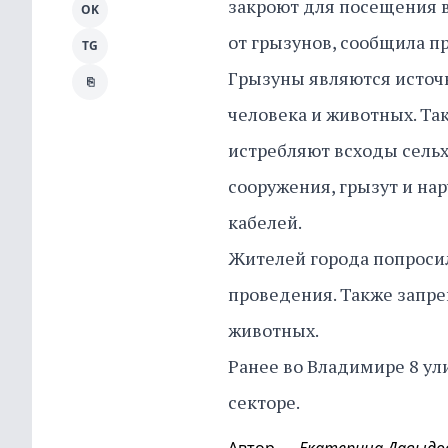
закроют для посещения в
OK
от грызунов, сообщила п
TG
Грызуны являются источ
⎘
человека и животных. Та
истребляют всходы сельх
сооружения, грызут и н
кабелей.
Жителей города попросил
проведения. Также запре
животных.
Ранее во Владимире 8 у
секторе.
Автор
Екатерина Давыдо