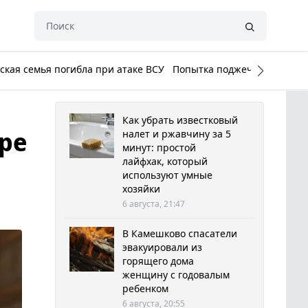
кая семья погибла при атаке ВСУ
Попытка поджечь Белый до
Как убрать известковый
ре
налет и ржавчину за 5
минут: простой
лайфхак, который
используют умные
хозяйки
6 августа, 21:47
В Камешково спасатели
эвакуировали из
горящего дома
женщину с годовалым
ребенком
6 августа, 20:55