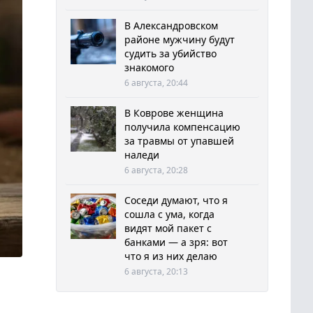
В Александровском
районе мужчину будут
судить за убийство
знакомого
6 августа, 20:44
В Коврове женщина
получила компенсацию
за травмы от упавшей
наледи
6 августа, 20:28
Соседи думают, что я
сошла с ума, когда
видят мой пакет с
банками — а зря: вот
что я из них делаю
6 августа, 20:13