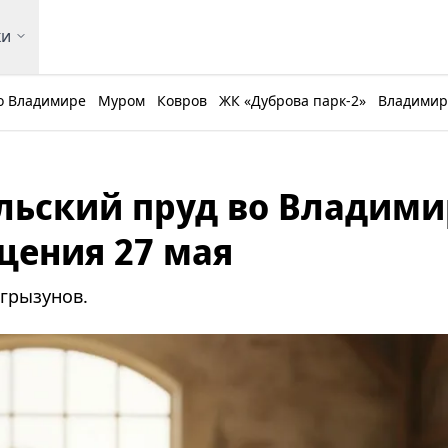
ки
о Владимире
Муром
Ковров
ЖК «Дуброва парк-2»
Владимирс
льский пруд во Владими
щения 27 мая
грызунов.