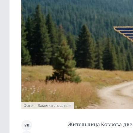
Фото — Заметки спасателя
Жительница Коврова две 
VK