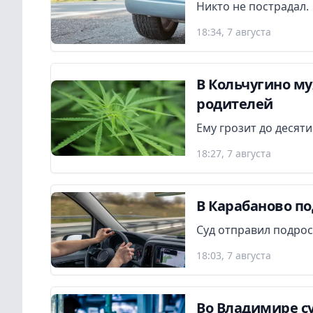
Никто не пострадал.
18:34, 7 августа
В Кольчугино м
родителей
Ему грозит до десят
18:27, 7 августа
В Карабаново по
Суд отправил подрос
18:03, 7 августа
Во Владимире су