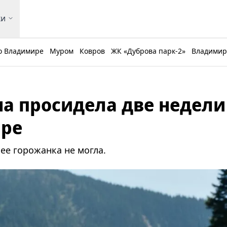
ки
о Владимире
Муром
Ковров
ЖК «Дуброва парк-2»
Владимирс
а просидела две недели
ире
ее горожанка не могла.