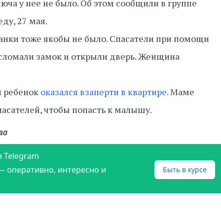
люча у нее не было. Об этом сообщили в группе
еду, 27 мая.
жанки тоже якобы не было. Спасатели при помощи
 сломали замок и открыли дверь. Женщина
й ребенок
оказался взаперти в квартире
. Маме
асателей, чтобы попасть к малышу.
ва
в Telegram
— оперативно, интересно и
Быть в курсе