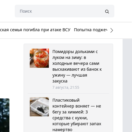
кая семья погибла при атаке ВСУ
Попытка поджечь Белый до
Помидоры дольками с
луком на зиму: в
холодные вечера сами
выскакивают из банок к
ужину — лучшая
закуска
7 августа, 21:55
Пластиковый
контейнер воняет — не
бегу за химией: 3
средства с кухни,
которые убирают запах
намертво