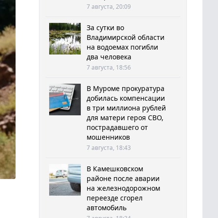
7 августа, 20:09
За сутки во
Владимирской области
на водоемах погибли
два человека
7 августа, 18:56
В Муроме прокуратура
добилась компенсации
в три миллиона рублей
для матери героя СВО,
пострадавшего от
мошенников
7 августа, 18:43
В Камешковском
районе после аварии
на железнодорожном
переезде сгорел
автомобиль