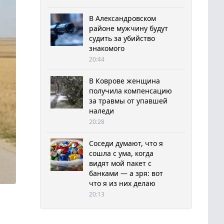
В Александровском
районе мужчину будут
судить за убийство
знакомого
20:44
В Коврове женщина
получила компенсацию
за травмы от упавшей
наледи
20:28
Соседи думают, что я
сошла с ума, когда
видят мой пакет с
банками — а зря: вот
что я из них делаю
20:13