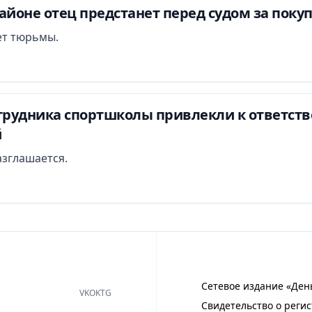
айоне отец предстанет перед судом за поку
лет тюрьмы.
отрудника спортшколы привлекли к ответств
й
азглашается.
Сетевое издание «Ден
VK
OK
TG
Свидетельство о регис