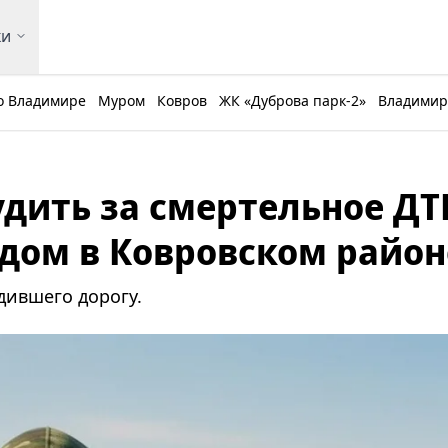
ки
о Владимире
Муром
Ковров
ЖК «Дуброва парк-2»
Владимирс
дить за смертельное ДТ
дом в Ковровском район
дившего дорогу.