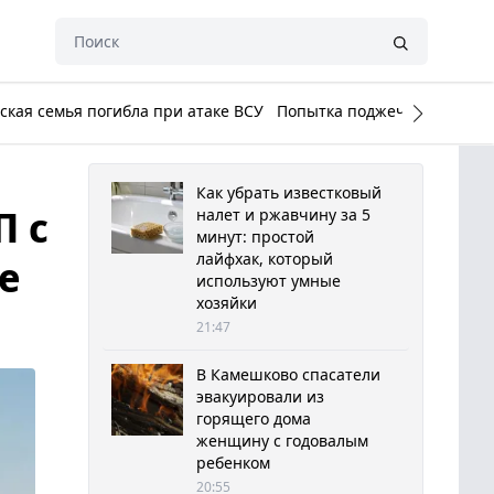
кая семья погибла при атаке ВСУ
Попытка поджечь Белый до
Как убрать известковый
П с
налет и ржавчину за 5
минут: простой
лайфхак, который
е
используют умные
хозяйки
21:47
В Камешково спасатели
эвакуировали из
горящего дома
женщину с годовалым
ребенком
20:55