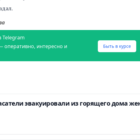
адал.
ва
в Telegram
— оперативно, интересно и
Быть в курсе
асатели эвакуировали из горящего дома ж