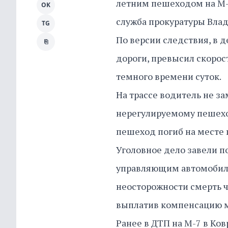
летним пешеходом на М-7
OK
служба прокуратуры Влад
TG
По версии следствия, в д
⎘
дороги, превысил скорост
темного времени суток.
На трассе водитель не з
нерегулируемому пешеход
пешеход погиб на месте
Уголовное дело завели по
управляющим автомобиле
неосторожности смерть ч
выплатив компенсацию м
Ранее в ДТП на М-7 в Ко