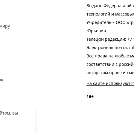
Выдано Федеральной с
технологий и массовы
Учредитель – ООО «Тр
имиру
Юрьевич
Телефон редакции:
+7 
Электронная почта:
in
Все права на любые м
соответствии с росси
авторском праве и см
ия
На сайте используютс
16+
йтом, вы