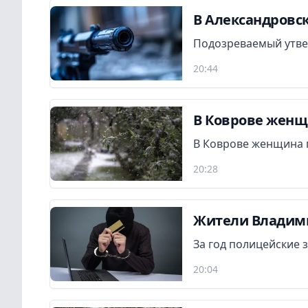
В Александровск
Подозреваемый утвер
20:44
В Коврове женщ
В Коврове женщина 
20:28
Жители Владими
За год полицейские 
20:04