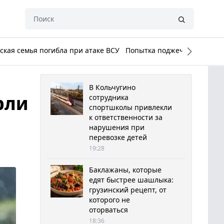
кая семья погибла при атаке ВСУ
Попытка поджечь Белый до
В Кольчугино
рли
сотрудника
спортшколы привлекли
к ответственности за
нарушения при
перевозке детей
19:28
Баклажаны, которые
едят быстрее шашлыка:
грузинский рецепт, от
которого не
оторваться
18:36