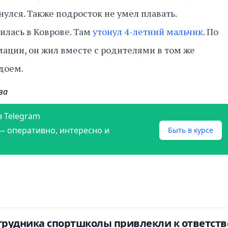
нулся. Также подросток не умел плавать.
илась в Коврове. Там
утонул 4-летний мальчик
. По
ации, он жил вместе с родителями в том же
одоем.
ва
в Telegram
— оперативно, интересно и
Быть в курсе
отрудника спортшколы привлекли к ответств