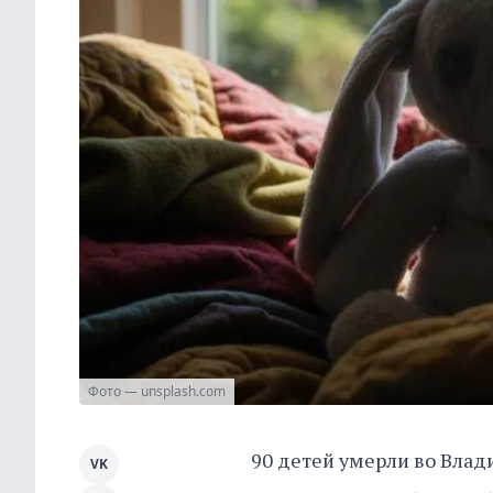
Фото — unsplash.com
90 детей умерли во Влади
VK