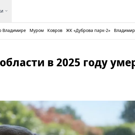
ки
о Владимире
Муром
Ковров
ЖК «Дуброва парк-2»
Владимирс
области в 2025 году уме