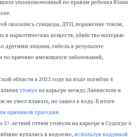
общила уполномоченный по правам ребенка Юлия
боте.
ей оказались суициды, ДТП, поражение током,
х и наркотических веществ, убийство матерью
о другими лицами, гибель в результате
и по причине имеющихся заболеваний,
кой области в 2025 году на воде погибли 4
мальчик
утонул
на карьере между Лакинском и
к не умел плавать, но зашел в воду. В итоге
ли причиной трагедии
.
о 37-летний отчим утонули на карьере в Судогде 6
огибшие купались в водоеме,
используя надувной