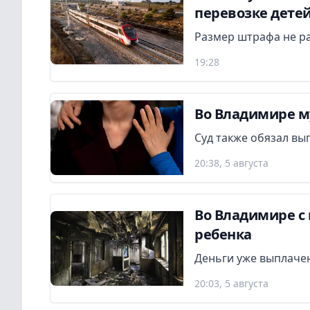
перевозке дете
Размер штрафа не р
19:28
Во Владимире м
Суд также обязал вы
20:38, 5 августа
Во Владимире с 
ребенка
Деньги уже выплаче
20:03, 5 августа