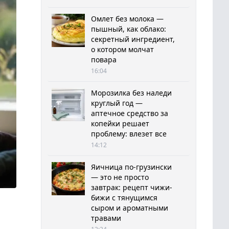
Омлет без молока —
пышный, как облако:
секретный ингредиент,
о котором молчат
повара
16:04
Морозилка без наледи
круглый год —
аптечное средство за
копейки решает
проблему: влезет все
14:12
Яичница по-грузински
— это не просто
завтрак: рецепт чижи-
бижи с тянущимся
сыром и ароматными
травами