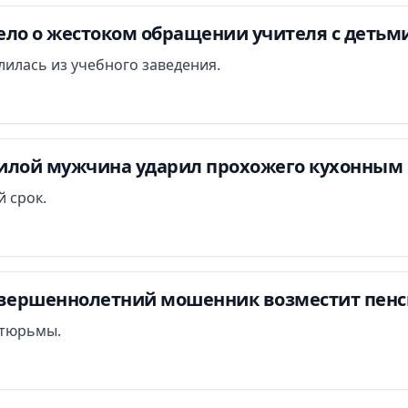
ло о жестоком обращении учителя с детьми
илась из учебного заведения.
илой мужчина ударил прохожего кухонным 
 срок.
овершеннолетний мошенник возместит пенси
т тюрьмы.