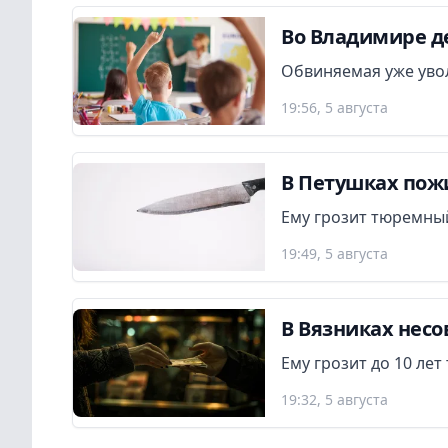
Во Владимире де
Обвиняемая уже увол
19:56, 5 августа
В Петушках пож
Ему грозит тюремный
19:49, 5 августа
В Вязниках нес
Ему грозит до 10 ле
19:32, 5 августа