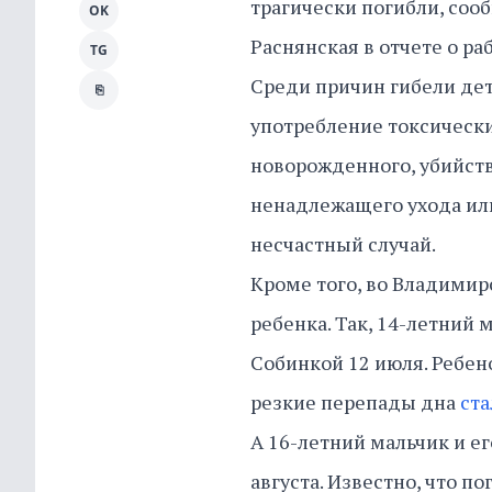
трагически погибли, со
OK
Раснянская в отчете о ра
TG
Среди причин гибели дет
⎘
употребление токсически
новорожденного, убийств
ненадлежащего ухода ил
несчастный случай.
Кроме того, во Владимирс
ребенка. Так, 14-летний 
Собинкой 12 июля. Ребено
резкие перепады дна
ста
А 16-летний мальчик и ег
августа. Известно, что п