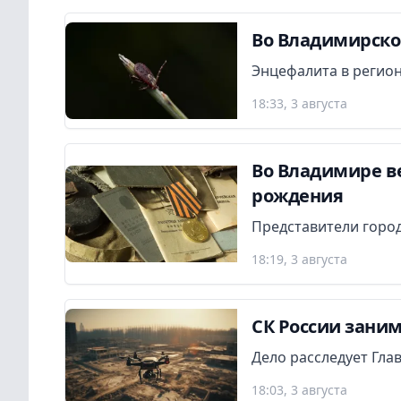
Во Владимирской
Энцефалита в регион
18:33, 3 августа
Во Владимире в
рождения
Представители город
18:19, 3 августа
СК России заним
Дело расследует Гла
18:03, 3 августа