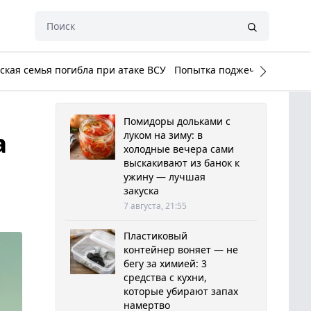
кая семья погибла при атаке ВСУ
Попытка поджечь Белый до
Помидоры дольками с
а
луком на зиму: в
холодные вечера сами
выскакивают из банок к
ужину — лучшая
закуска
7 августа, 21:55
Пластиковый
контейнер воняет — не
бегу за химией: 3
средства с кухни,
которые убирают запах
намертво