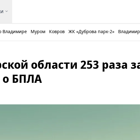
ки
о Владимире
Муром
Ковров
ЖК «Дуброва парк-2»
Владимирс
кой области 253 раза з
 о БПЛА