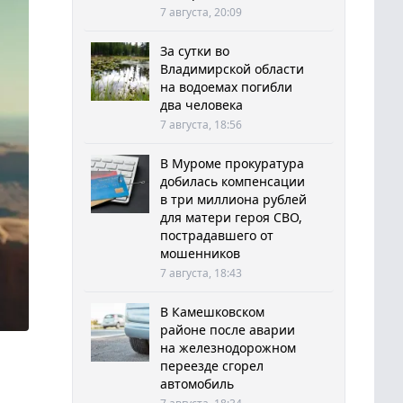
7 августа, 20:09
За сутки во
Владимирской области
на водоемах погибли
два человека
7 августа, 18:56
В Муроме прокуратура
добилась компенсации
в три миллиона рублей
для матери героя СВО,
пострадавшего от
мошенников
7 августа, 18:43
В Камешковском
районе после аварии
на железнодорожном
переезде сгорел
автомобиль