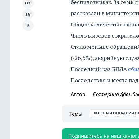
беспилотниках. За семь д
OK
рассказали в министерст
TG
Общее количество звонко
⎘
Число вызовов сократило
Стало меньше обращений в
(-26,5%), аварийную служб
Последний раз БПЛА
сби
Последствия и места пад
Автор
Екатерина Давыдо
Темы
ВОЕННАЯ ОПЕРАЦИЯ Н
Подпишитесь на наш канал 