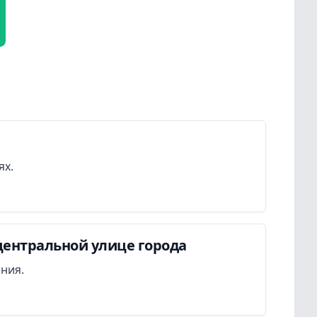
ях.
центральной улице города
ания.