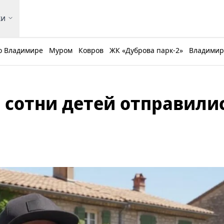
ки
о Владимире
Муром
Ковров
ЖК «Дуброва парк-2»
Владимирс
 сотни детей отправилис