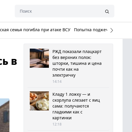
кая семья погибла при атаке ВСУ
Попытка поджечь Белый до
РЖД показали плацкарт
ь в
без верхних полок:
шторки, тишина и цена
почти как на
электричку
14:14
Кладу 1 ложку — и
скорлупа слезает с яиц
сама: получаются
гладкими как с
картинки
12:18