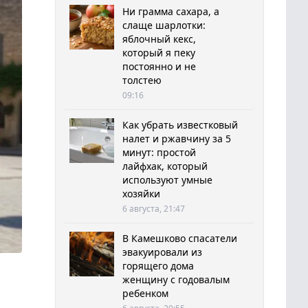
Ни грамма сахара, а
слаще шарлотки:
яблочный кекс,
который я пеку
постоянно и не
толстею
09:16
Как убрать известковый
налет и ржавчину за 5
минут: простой
лайфхак, который
используют умные
хозяйки
6 августа, 21:47
В Камешково спасатели
эвакуировали из
горящего дома
женщину с годовалым
ребенком