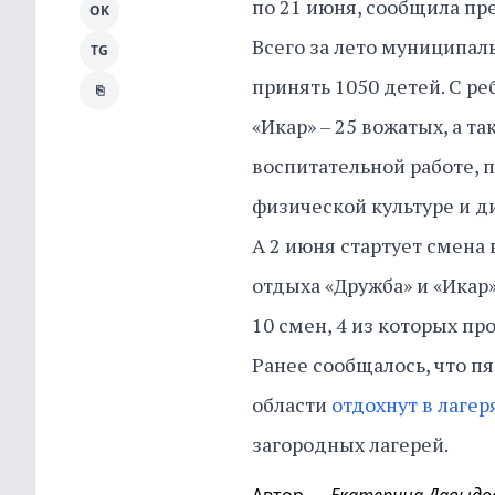
по 21 июня, сообщила пр
OK
Всего за лето муниципал
TG
принять 1050 детей. С р
⎘
«Икар» – 25 вожатых, а т
воспитательной работе, п
физической культуре и д
А 2 июня стартует смена 
отдыха «Дружба» и «Икар»
10 смен, 4 из которых п
Ранее сообщалось, что п
области
отдохнут в лагер
загородных лагерей.
Автор
Екатерина Давыдо