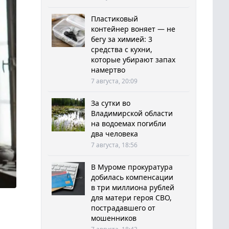
Пластиковый
контейнер воняет — не
бегу за химией: 3
средства с кухни,
которые убирают запах
намертво
7 августа, 20:09
За сутки во
Владимирской области
на водоемах погибли
два человека
7 августа, 18:56
В Муроме прокуратура
добилась компенсации
в три миллиона рублей
для матери героя СВО,
пострадавшего от
мошенников