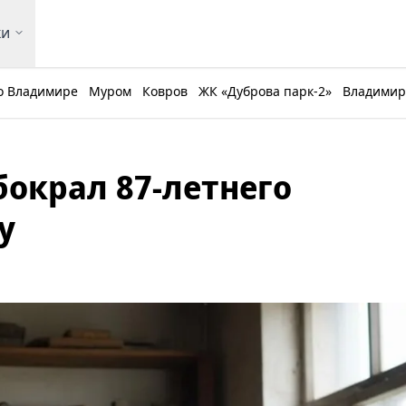
ки
о Владимире
Муром
Ковров
ЖК «Дуброва парк-2»
Владимирс
окрал 87-летнего
у