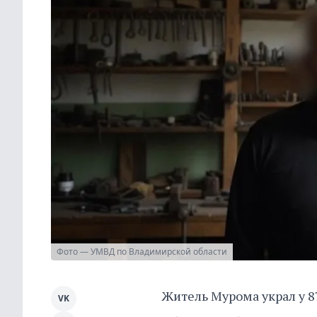
Фото — УМВД по Владимирской области
Житель Мурома украл у 87
VK