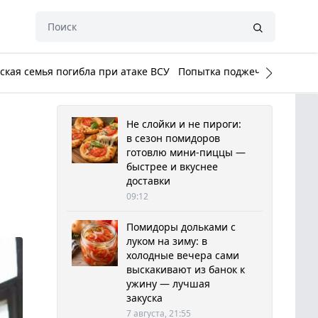
кая семья погибла при атаке ВСУ
Попытка поджечь Белый до
Не слойки и не пироги:
в сезон помидоров
готовлю мини-пиццы —
быстрее и вкуснее
доставки
09:12
Помидоры дольками с
луком на зиму: в
холодные вечера сами
выскакивают из банок к
ужину — лучшая
закуска
7 августа, 21:55