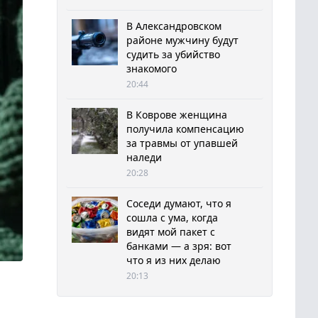
В Александровском
районе мужчину будут
судить за убийство
знакомого
20:44
В Коврове женщина
получила компенсацию
за травмы от упавшей
наледи
20:28
Соседи думают, что я
сошла с ума, когда
видят мой пакет с
банками — а зря: вот
что я из них делаю
20:13