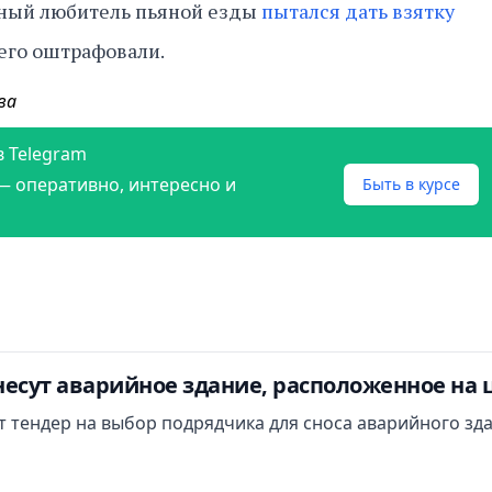
ный любитель пьяной езды
пытался дать взятку
о его оштрафовали.
ва
в Telegram
— оперативно, интересно и
Быть в курсе
есут аварийное здание, расположенное на 
ут тендер на выбор подрядчика для сноса аварийного зд