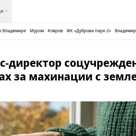
ки
о Владимире
Муром
Ковров
ЖК «Дуброва парк-2»
Владимирс
кс-директор соцучрежде
ках за махинации с земл