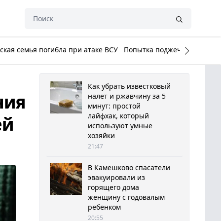
кая семья погибла при атаке ВСУ
Попытка поджечь Белый до
Как убрать известковый
ния
налет и ржавчину за 5
минут: простой
лайфхак, который
ей
используют умные
хозяйки
21:47
В Камешково спасатели
эвакуировали из
горящего дома
женщину с годовалым
ребенком
20:55