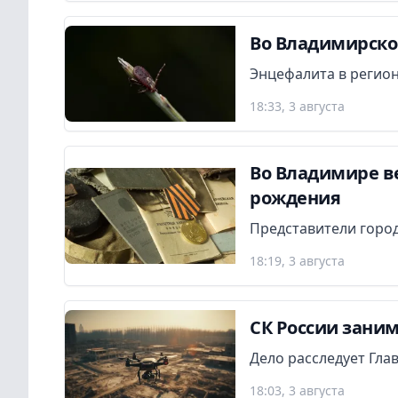
Во Владимирской
Энцефалита в регион
18:33, 3 августа
Во Владимире в
рождения
Представители город
18:19, 3 августа
СК России заним
Дело расследует Гла
18:03, 3 августа