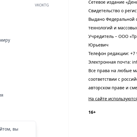
Сетевое издание «Ден
VK
OK
TG
Свидетельство о регис
Выдано Федеральной с
технологий и массовы
Учредитель – ООО «Тр
имиру
Юрьевич
Телефон редакции:
+7 
Электронная почта:
in
Все права на любые м
соответствии с росси
авторском праве и см
ия
На сайте используютс
16+
йтом, вы