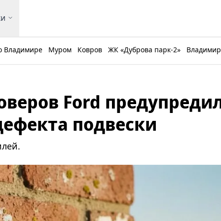
ки
о Владимире
Муром
Ковров
ЖК «Дуброва парк-2»
Владимирс
оверов Ford предупредил
 дефекта подвески
илей.