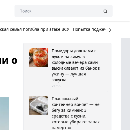
кая семья погибла при атаке ВСУ
Попытка поджечь Белый до
Помидоры дольками с
и о
луком на зиму: в
холодные вечера сами
выскакивают из банок к
ужину — лучшая
закуска
21:55
Пластиковый
контейнер воняет — не
бегу за химией: 3
средства с кухни,
которые убирают запах
намертво