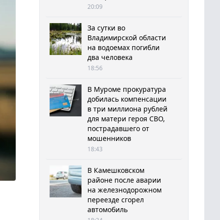
20:09
За сутки во
Владимирской области
на водоемах погибли
два человека
18:56
В Муроме прокуратура
добилась компенсации
в три миллиона рублей
для матери героя СВО,
пострадавшего от
мошенников
18:43
В Камешковском
районе после аварии
на железнодорожном
переезде сгорел
автомобиль