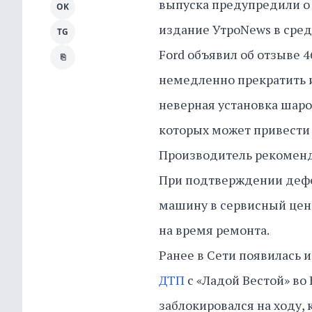
выпуска предупредили о 
OK
издание УтроNews в сред
TG
Ford объявил об отзыве 
⎘
немедленно прекратить и
неверная установка шар
которых может привести 
Производитель рекоменд
При подтверждении дефе
машину в сервисный цен
на время ремонта.
Ранее в Сети появилась 
ДТП
с «Ладой Вестой» во
заблокировался на ходу, 