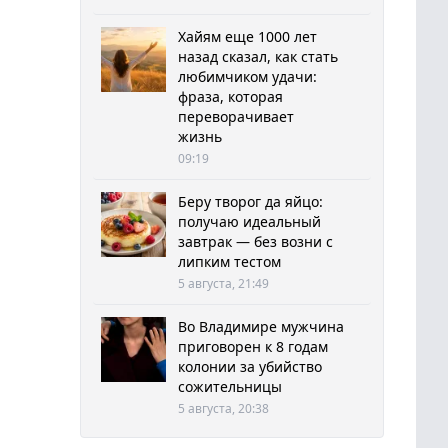
Хайям еще 1000 лет
назад сказал, как стать
любимчиком удачи:
фраза, которая
переворачивает
жизнь
09:19
Беру творог да яйцо:
получаю идеальный
завтрак — без возни с
липким тестом
5 августа, 21:49
Во Владимире мужчина
приговорен к 8 годам
колонии за убийство
сожительницы
5 августа, 20:38