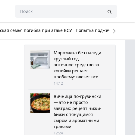
кая семья погибла при атаке ВСУ
Попытка поджечь Белый до
Морозилка без наледи
круглый год —
аптечное средство за
копейки решает
проблему: влезет все
14:12
Яичница по-грузински
— это не просто
завтрак: рецепт чижи-
бижи с тянущимся
сыром и ароматными
травами
12:24