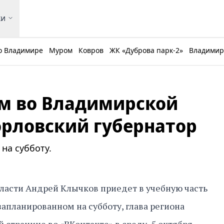
ки
о Владимире
Муром
Ковров
ЖК «Дуброва парк-2»
Владимирс
м во Владимирской
орловский губернатор
на субботу.
ласти Андрей Клычков приедет в учебную часть
запланированном на субботу, глава региона