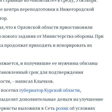
 странице во «ВКонтакте» в среду, 5 октября.
ие центра переподготовки в Нижегородской
тор.
л, что в Орловской области приостановили
 нового задания от Министерства обороны. При
а продолжат приходить и игнорировать их
олжается, и получившие ее мужчины обязаны
становленный срок для подтверждения
сти, – написал Клычков.
у посетил
губернатор Курской области
,
 выделит дополнительные деньги на улучшение
зервисты выложили в Сеть
ролик
об условиях