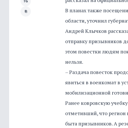
рассказал на официальной
TG
В планах также посещен
⎘
области, уточнил губерна
Андрей Клычков рассказа
отправку призывников до
этом повестки людям пок
нельзя.
– Раздача повесток прод
явиться в военкомат в у
мобилизационной готовно
Ранее ковровскую учебк
отметивший, что регион
быта призывников. А ре