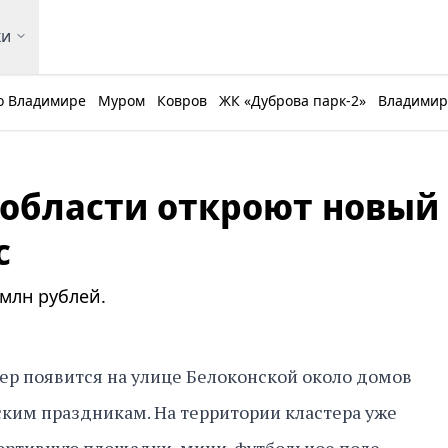
ки
о Владимире
Муром
Ковров
ЖК «Дуброва парк-2»
Владимирс
области откроют новый
с
млн рублей.
ер появится на улице Белоконской около домов
ким праздникам. На территории кластера уже