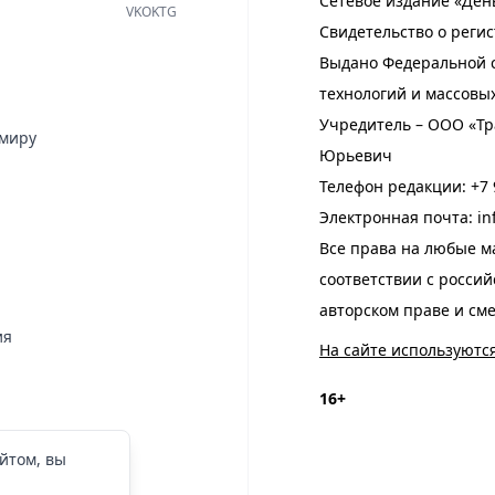
Сетевое издание «Ден
VK
OK
TG
Свидетельство о регис
Выдано Федеральной с
технологий и массовы
Учредитель – ООО «Тр
имиру
Юрьевич
Телефон редакции:
+7 
Электронная почта:
in
Все права на любые м
соответствии с росси
авторском праве и см
ия
На сайте используютс
16+
йтом, вы