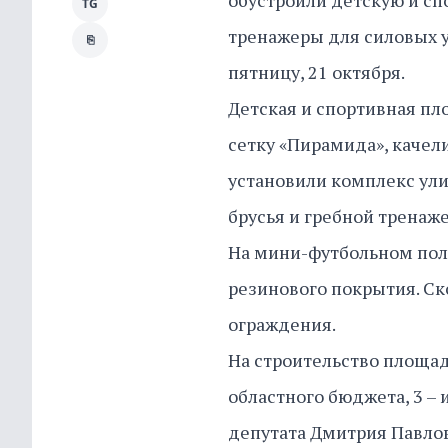
обустроили детскую и с
TG
тренажеры для силовых у
⎘
пятницу, 21 октября.
Детская и спортивная пл
сетку «Пирамида», качели
установили комплекс ули
брусья и гребной тренаж
На мини-футбольном пол
резинового покрытия. Ск
ограждения.
На строительство площадк
областного бюджета, 3 – 
депутата Дмитрия Павлов