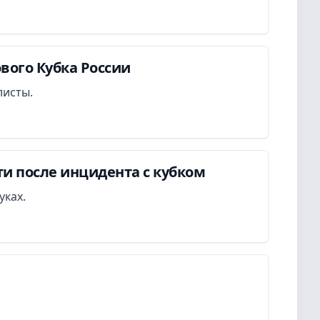
вого Кубка России
листы.
ти после инцидента с кубком
уках.