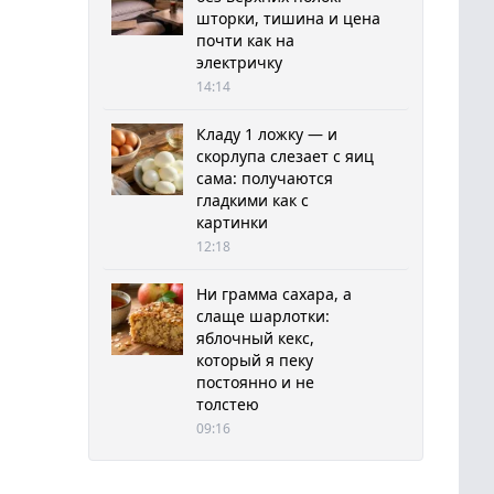
шторки, тишина и цена
почти как на
электричку
14:14
Кладу 1 ложку — и
скорлупа слезает с яиц
сама: получаются
гладкими как с
картинки
12:18
Ни грамма сахара, а
слаще шарлотки:
яблочный кекс,
который я пеку
постоянно и не
толстею
09:16