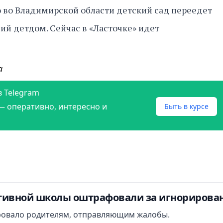
то во Владимирской области детский сад переедет
й детдом. Сейчас в «Ласточке» идет
а
в Telegram
— оперативно, интересно и
Быть в курсе
тивной школы оштрафовали за игнорирова
овало родителям, отправляющим жалобы.