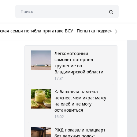
кая семья погибла при атаке ВСУ
Попытка поджечь Белый до
Легкомоторный
самолет потерпел
крушение во
Владимирской области
17:31
Кабачковая намазка —
нежнее, чем икра: мажу
на хлеб и не могу
остановиться
16:02
РЖД показали плацкарт
без верхних полок: