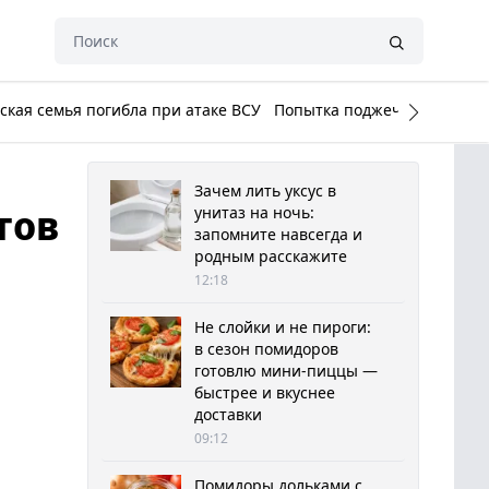
кая семья погибла при атаке ВСУ
Попытка поджечь Белый до
Зачем лить уксус в
тов
унитаз на ночь:
запомните навсегда и
родным расскажите
12:18
Не слойки и не пироги:
в сезон помидоров
готовлю мини-пиццы —
быстрее и вкуснее
доставки
09:12
Помидоры дольками с