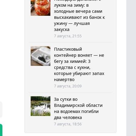
луком на зиму: в
холодные вечера сами
выскакивают из банок к
ужину — лучшая
закуска
7 августа, 21:55
Пластиковый
контейнер воняет — не
бегу за химией: 3
средства с кухни,
которые убирают запах
намертво
7 августа, 20:09
За сутки во
Владимирской области
на водоемах погибли
два человека
7 августа, 18:56