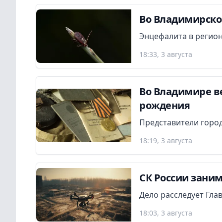
Во Владимирской
Энцефалита в регион
18:33, 3 августа
Во Владимире в
рождения
Представители город
18:19, 3 августа
СК России заним
Дело расследует Гла
18:03, 3 августа