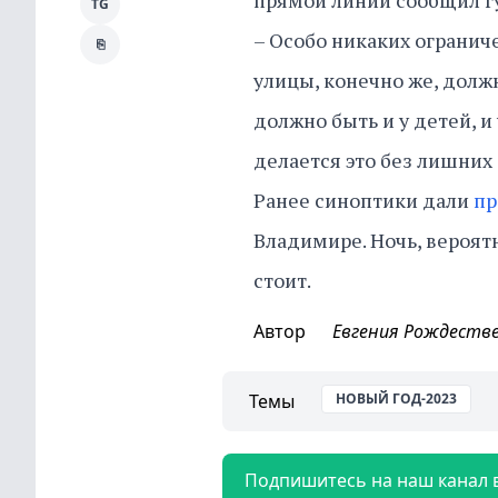
прямой линии сообщил г
TG
– Особо никаких ограниче
⎘
улицы, конечно же, долж
должно быть и у детей, и
делается это без лишних з
Ранее синоптики дали
пр
Владимире. Ночь, вероятн
стоит.
Автор
Евгения Рождеств
Темы
НОВЫЙ ГОД-2023
Подпишитесь на наш канал 