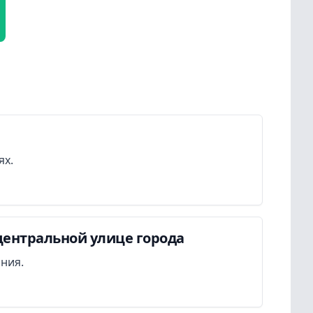
ях.
центральной улице города
ания.