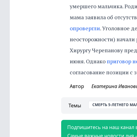
умершего мальчика. Роди
мама заявила об отсутст
опровергли
. Уголовное д
неосторожности) начали
Хирургу Черепанову пред
июня. Однако
приговор н
согласование позиции с
Автор
Екатерина Иванов
Темы
СМЕРТЬ 5-ЛЕТНЕГО МА
Подпишитесь на наш канал 
Самые важные новости дня 