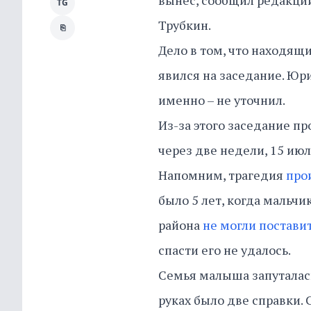
вынес, сообщил редакци
TG
Трубкин.
⎘
Дело в том, что находящ
явился на заседание. Юри
именно – не уточнил.
Из-за этого заседание пр
через две недели, 15 июл
Напомним, трагедия
про
было 5 лет, когда мальчи
района
не могли постави
спасти его не удалось.
Семья малыша запуталась
руках было две справки.