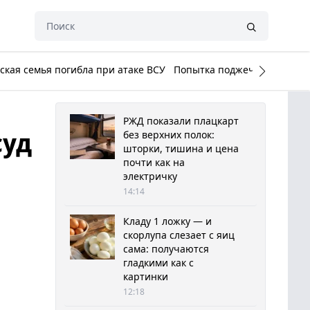
кая семья погибла при атаке ВСУ
Попытка поджечь Белый до
РЖД показали плацкарт
суд
без верхних полок:
шторки, тишина и цена
почти как на
электричку
14:14
Кладу 1 ложку — и
скорлупа слезает с яиц
сама: получаются
гладкими как с
картинки
12:18