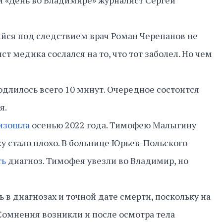
и «День во Владимире» журналист Сергей
ийся под следствием врач Роман Черепанов не
ст медика сослался на то, что тот заболел. Но чем
одлилось всего 10 минут. Очередное состоится
я.
изошла
осенью 2022 года. Тимофею Малыгину
ку стало плохо. В больнице Юрьев-Польского
ть
диагноз. Тимофея увезли во Владимир, но
 в диагнозах и точной дате смерти, поскольку на
 Сомнения возникли и после осмотра тела