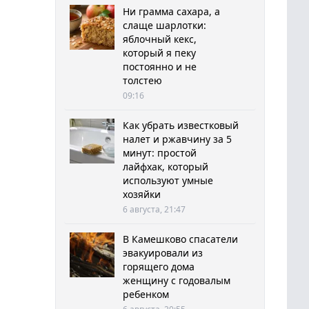
Ни грамма сахара, а
слаще шарлотки:
яблочный кекс,
который я пеку
постоянно и не
толстею
09:16
Как убрать известковый
налет и ржавчину за 5
минут: простой
лайфхак, который
используют умные
хозяйки
6 августа, 21:47
В Камешково спасатели
эвакуировали из
горящего дома
женщину с годовалым
ребенком