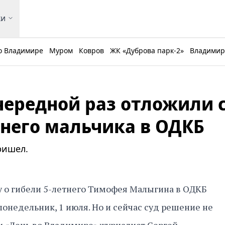
ки
о Владимире
Муром
Ковров
ЖК «Дуброва парк-2»
Владимирс
чередной раз отложили 
тнего мальчика в ОДКБ
ришел.
у о гибели 5-летнего Тимофея Малыгина в ОДКБ
понедельник, 1 июля. Но и сейчас суд решение не