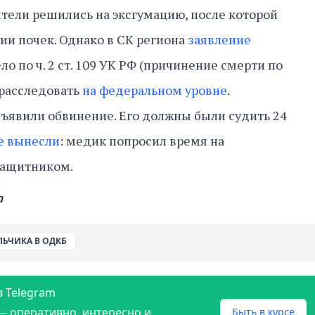
тели решились на эксгумацию, после которой
вии почек. Однако в СК региона
заявление
ело по ч. 2 ст. 109 УК РФ (причинение смерти по
 расследовать
на федеральном уровне
.
ъявили обвинение. Его должны были судить 24
е вынесли
: медик попросил время на
 защитником.
а
ЛЬЧИКА В ОДКБ
в Telegram
— оперативно, интересно и
Быть в курсе