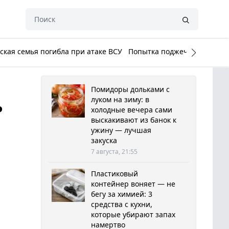
кая семья погибла при атаке ВСУ
Попытка поджечь Белый до
Помидоры дольками с
ь
луком на зиму: в
холодные вечера сами
выскакивают из банок к
ужину — лучшая
закуска
7 августа, 21:55
Пластиковый
контейнер воняет — не
бегу за химией: 3
средства с кухни,
которые убирают запах
намертво