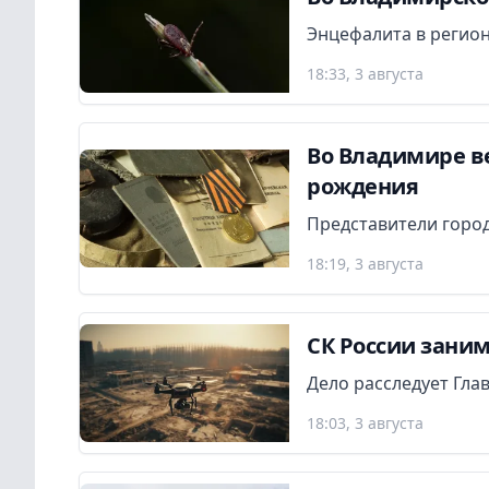
Энцефалита в регион
18:33, 3 августа
Во Владимире в
рождения
Представители город
18:19, 3 августа
СК России заним
Дело расследует Гла
18:03, 3 августа