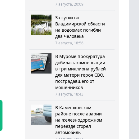
7 августа, 20:09
За сутки во
Владимирской области
на водоемах погибли
два человека
7 августа, 18:56
В Муроме прокуратура
добилась компенсации
в три миллиона рублей
для матери героя СВО,
пострадавшего от
мошенников
7 августа, 18:43
В Камешковском
районе после аварии
на железнодорожном
переезде сгорел
автомобиль