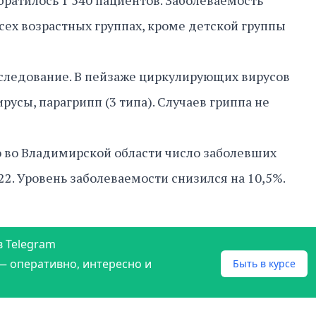
ратилось 1 540 пациентов. Заболеваемость
всех возрастных группах, кроме детской группы
следование. В пейзаже циркулирующих вирусов
усы, парагрипп (3 типа). Случаев гриппа не
то во Владимирской области число заболевших
22. Уровень заболеваемости снизился на 10,5%.
в Telegram
— оперативно, интересно и
Быть в курсе