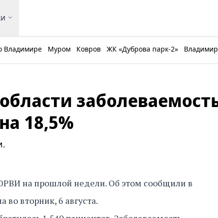
ки
о Владимире
Муром
Ковров
ЖК «Дуброва парк-2»
Владимирс
области заболеваемост
на 18,5%
и.
 ОРВИ на прошлой недели. Об этом сообщили в
 во вторник, 6 августа.