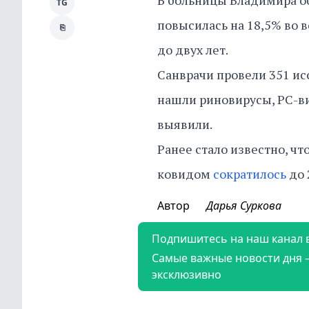
В больницы Владимира об
TG
повысилась на 18,5% во 
⎘
до двух лет.
Санврачи провели 351 ис
нашли риновирусы, РС-вир
выявили.
Ранее стало известно, ч
ковидом
сократилось
до 
Автор
Дарья Суркова
Подпишитесь на наш канал 
Самые важные новости дня 
эксклюзивно