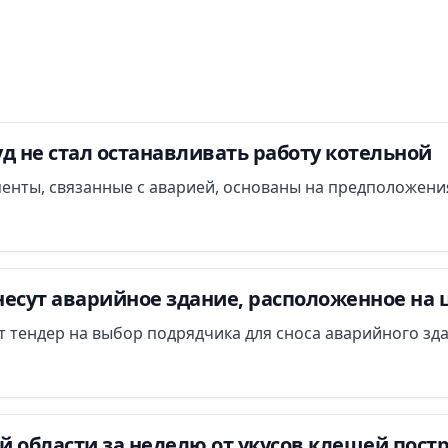
д не стал останавливать работу котельной
менты, связанные с аварией, основаны на предположени
есут аварийное здание, расположенное на 
ут тендер на выбор подрядчика для сноса аварийного зд
 области за неделю от укусов клещей постр