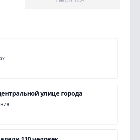
7 августа, 18:34
ях.
центральной улице города
ания.
адали 110 человек