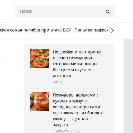
кая семья погибла при атаке ВСУ
Попытка поджечь Белый до
Не слойки и не пироги:
е
в сезон помидоров
готовлю мини-пиццы —
быстрее и вкуснее
доставки
09:12
Помидоры дольками с
луком на зиму: в
холодные вечера сами
выскакивают из банок к
ужину — лучшая
закуска
7 августа, 21:55