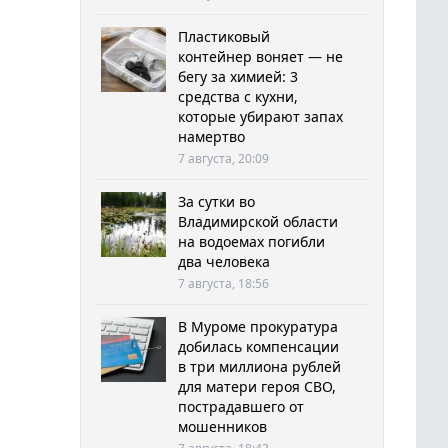
Пластиковый
контейнер воняет — не
бегу за химией: 3
средства с кухни,
которые убирают запах
намертво
7 августа, 20:09
За сутки во
Владимирской области
на водоемах погибли
два человека
7 августа, 18:56
В Муроме прокуратура
добилась компенсации
в три миллиона рублей
для матери героя СВО,
пострадавшего от
мошенников