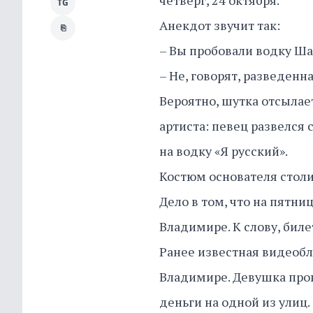
четверг, 24 октября.
TG
Анекдот звучит так:
⎘
– Вы пробовали водку Ша
– Не, говорят, разведенна
Вероятно, шутка отсылае
артиста: певец развелся 
на водку «Я русский».
Костюм основателя столи
Дело в том, что на пятни
Владимире. К слову, бил
Ранее известная видеобл
Владимире. Девушка пров
деньги на одной из улиц.