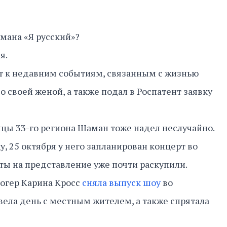
мана «Я русский»?
я.
т к недавним событиям, связанным с жизнью
со своей женой, а также подал в Роспатент заявку
цы 33-го региона Шаман тоже надел неслучайно.
цу, 25 октября у него запланирован концерт во
еты на представление уже почти раскупили.
огер Карина Кросс
сняла выпуск шоу
во
ела день с местным жителем, а также спрятала