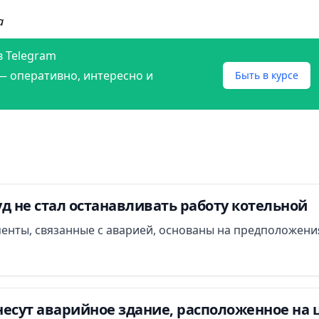
а
в Telegram
— оперативно, интересно и
Быть в курсе
д не стал останавливать работу котельной
менты, связанные с аварией, основаны на предположени
есут аварийное здание, расположенное на 