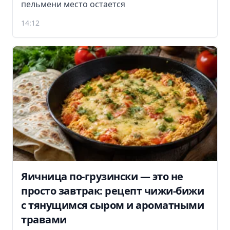
пельмени место остается
14:12
Яичница по-грузински — это не
просто завтрак: рецепт чижи-бижи
с тянущимся сыром и ароматными
травами