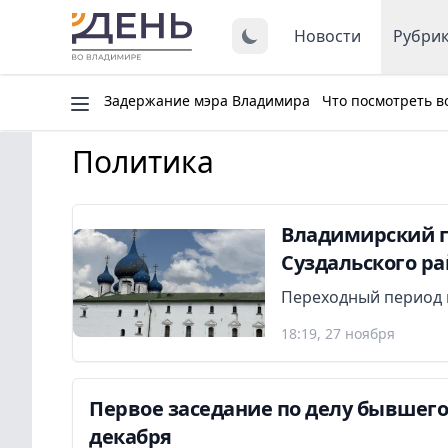
Новости
Рубри
Задержание мэра Владимира
Что посмотреть в
Политика
Владимирский г
Суздальского р
Переходный период п
18:19, 27 ноября
Первое заседание по делу бывшег
декабря