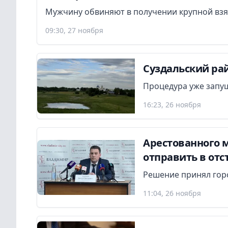
Мужчину обвиняют в получении крупной взя
09:30, 27 ноября
Суздальский рай
Процедура уже запу
16:23, 26 ноября
Арестованного 
отправить в отс
Решение принял гор
11:04, 26 ноября