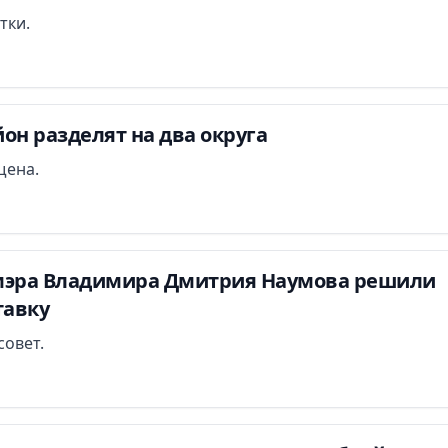
тки.
он разделят на два округа
щена.
мэра Владимира Дмитрия Наумова решили
тавку
совет.