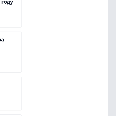
 году
ра