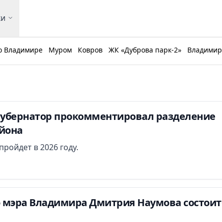
ки
о Владимире
Муром
Ковров
ЖК «Дуброва парк-2»
Владимирс
убернатор прокомментировал разделение
айона
ройдет в 2026 году.
о мэра Владимира Дмитрия Наумова состоит