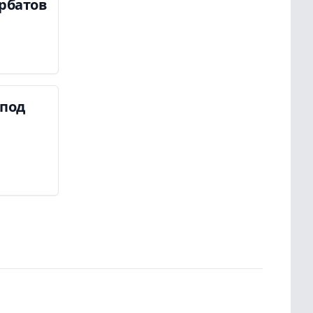
урбатов
 под