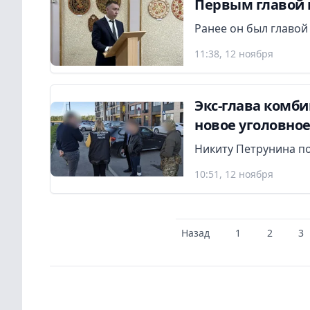
Первым главой г
Ранее он был главо
11:38, 12 ноября
Экс-глава комби
новое уголовное
Никиту Петрунина по
10:51, 12 ноября
Назад
1
2
3