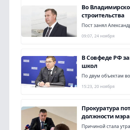
Во Владимирско
строительства
Пост занял Александ
09:07, 24 ноября
В Совфеде РФ з
школ
По двум объектам в
15:23, 20 ноября
Прокуратура по
должности мэра
Причиной стала утра