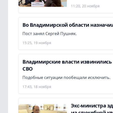
11:20, 20 ноября
Во Владимирской области назнач
Пост занял Сергей Пушняк.
15:25, 19 ноября
Владимирские власти извинились 
СВО
Подобные ситуации пообещали исключить.
17:43, 18 ноября
Экс-министра з
из служебной к