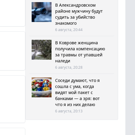
В Александровском
районе мужчину будут
судить за убийство
знакомого
6 августа, 20:44
В Коврове женщина
получила компенсацию
за травмы от упавшей
наледи
6 августа, 20:28
Соседи думают, что я
сошла с ума, когда
видят мой пакет с
банками — а зря: вот
что я из них делаю
6 августа, 20:13