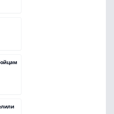
бойцам
елили