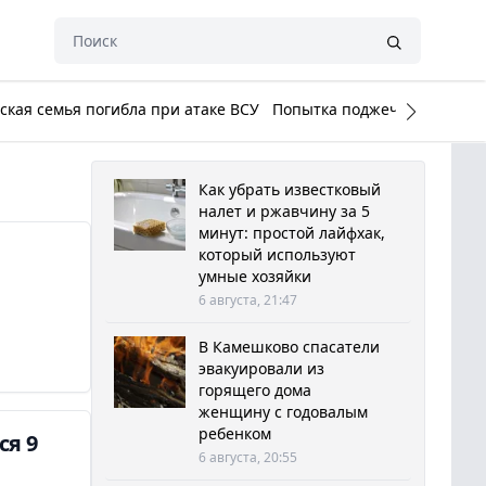
кая семья погибла при атаке ВСУ
Попытка поджечь Белый до
Как убрать известковый
налет и ржавчину за 5
минут: простой лайфхак,
который используют
умные хозяйки
6 августа, 21:47
В Камешково спасатели
эвакуировали из
горящего дома
женщину с годовалым
ребенком
ся 9
6 августа, 20:55