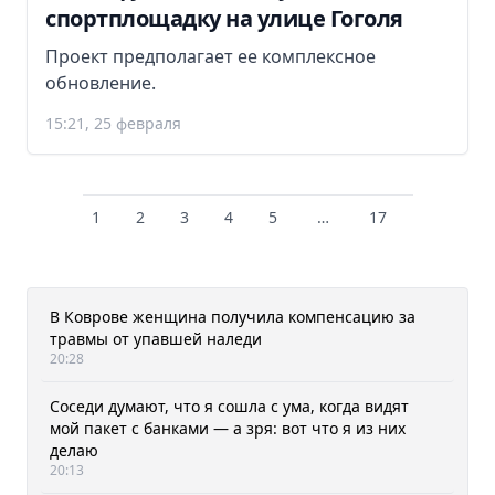
спортплощадку на улице Гоголя
Проект предполагает ее комплексное
обновление.
15:21, 25 февраля
1
2
3
4
5
…
17
В Коврове женщина получила компенсацию за
травмы от упавшей наледи
20:28
Соседи думают, что я сошла с ума, когда видят
мой пакет с банками — а зря: вот что я из них
делаю
20:13