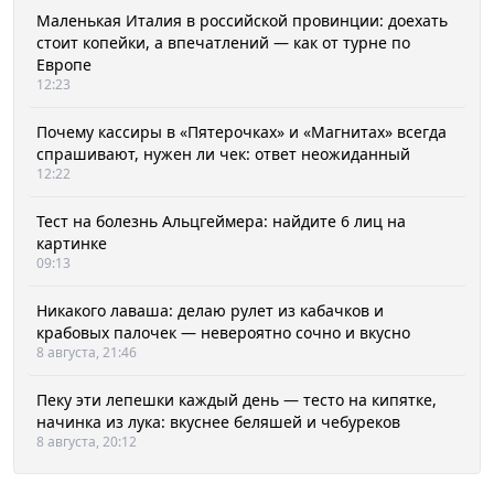
Маленькая Италия в российской провинции: доехать
стоит копейки, а впечатлений — как от турне по
Европе
12:23
Почему кассиры в «Пятерочках» и «Магнитах» всегда
спрашивают, нужен ли чек: ответ неожиданный
12:22
Тест на болезнь Альцгеймера: найдите 6 лиц на
картинке
09:13
Никакого лаваша: делаю рулет из кабачков и
крабовых палочек — невероятно сочно и вкусно
8 августа, 21:46
Пеку эти лепешки каждый день — тесто на кипятке,
начинка из лука: вкуснее беляшей и чебуреков
8 августа, 20:12