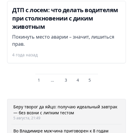
ДТП с лосем: что делать водителям
при столкновении с диким
животным
Покинуть место аварии – значит, лишиться
прав.
4 года назад
1
…
3
4
5
Беру творог да яйцо: получаю идеальный завтрак
— без возни с липким тестом
5 августа, 21:49
Во Владимире мужчина приговорен к 8 годам