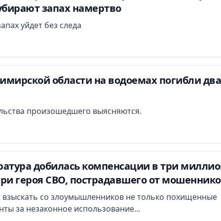
 убирают запах намертво
запах уйдет без следа
димирской области на водоемах погибли два
льства произошедшего выясняются.
ратура добилась компенсации в три миллио
ери героя СВО, пострадавшего от мошенник
т взыскать со злоумышленников не только похищенные
енты за незаконное использование...