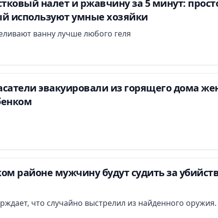
стковый налет и ржавчину за 5 минут: прост
ый используют умные хозяйки
беливают ванну лучше любого геля
асатели эвакуировали из горящего дома ж
бенком
ом районе мужчину будут судить за убийст
ждает, что случайно выстрелил из найденного оружия.