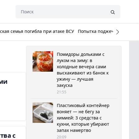
кая семья погибла при атаке ВСУ
Попытка поджечь Белый до
Помидоры дольками с
луком на зиму: в
холодные вечера сами
выскакивают из банок к
ужину — лучшая
ами
закуска
21:55
Пластиковый контейнер
воняет — не бегу за
химией: 3 средства с
кухни, которые убирают
запах намертво
тва с
20:09