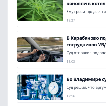
конопли в коте
Ему грозит до десят
18:27
В Карабаново по
сотрудников УВД
Суд отправил подрос
18:03
Во Владимире су
Суд решил, что аргу
17:56