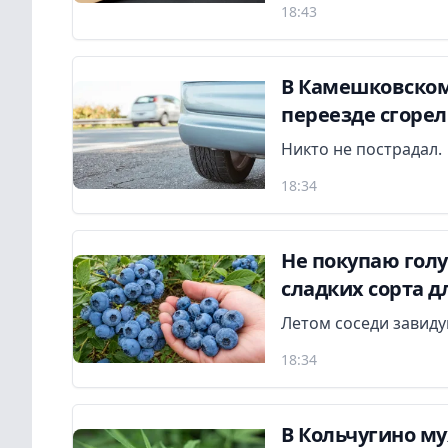
18:43
В Камешковском
переезде сгоре
Никто не пострадал.
18:34
Не покупаю гол
сладких сорта д
Летом соседи завид
18:34
В Кольчугино м