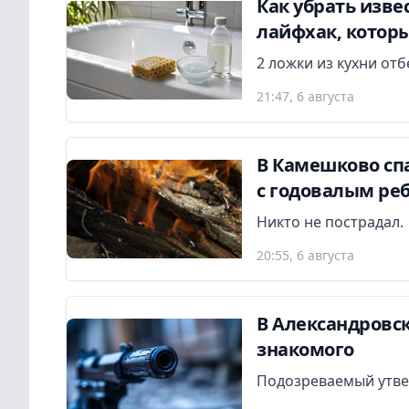
Как убрать изве
лайфхак, котор
2 ложки из кухни от
21:47, 6 августа
В Камешково сп
с годовалым ре
Никто не пострадал.
20:55, 6 августа
В Александровск
знакомого
Подозреваемый утвер