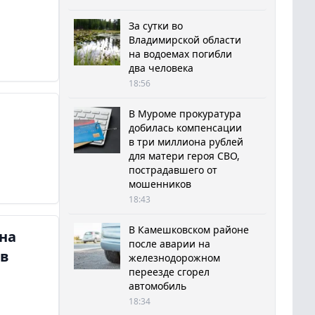
За сутки во
Владимирской области
на водоемах погибли
два человека
18:56
В Муроме прокуратура
добилась компенсации
в три миллиона рублей
для матери героя СВО,
пострадавшего от
мошенников
18:43
В Камешковском районе
на
после аварии на
ов
железнодорожном
переезде сгорел
автомобиль
18:34