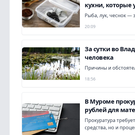
кухни, которые
Рыба, лук, чеснок — 
20:09
За сутки во Вла
человека
Причины и обстояте
18:56
В Муроме проку
рублей для мат
Прокуратура требуе
средства, но и проц