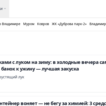
ки
о Владимире
Муром
Ковров
ЖК «Дуброва парк-2»
Владимирс
ами с луком на зиму: в холодные вечера с
банок к ужину — лучшая закуска
рустящий лук
тейнер воняет — не бегу за химией: 3 средс