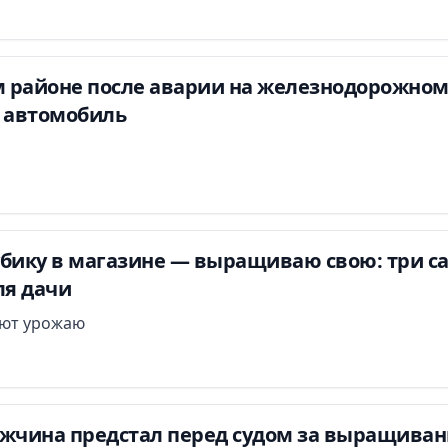
 районе после аварии на железнодорожно
л автомобиль
убику в магазине — выращиваю свою: три с
ля дачи
уют урожаю
ужчина предстал перед судом за выращива