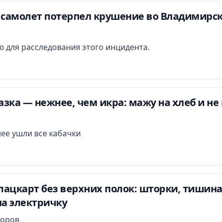
самолет потерпел крушение во Владимирс
 для расследования этого инцидента.
зка — нежнее, чем икра: мажу на хлеб и не
нее ушли все кабачки
ацкарт без верхних полок: шторки, тишина
на электричку
поров