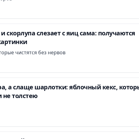
 и скорлупа слезает с яиц сама: получаются
картинки
оторые чистятся без нервов
а, а слаще шарлотки: яблочный кекс, котор
и не толстею