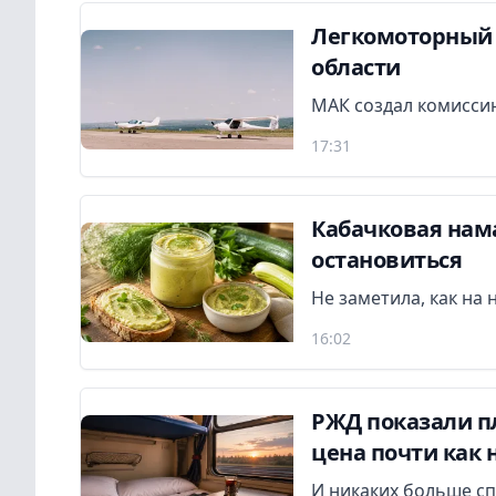
Легкомоторный 
области
МАК создал комиссию
17:31
Кабачковая нама
остановиться
Не заметила, как на 
16:02
РЖД показали пл
цена почти как 
И никаких больше с