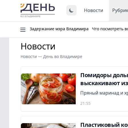
Новости
Рубри
Задержание мэра Владимира
Что посмотреть в
Новости
Новости — День во Владимире
Помидоры дольк
выскакивают из 
Пряный маринад и х
21:55
Пластиковый кон