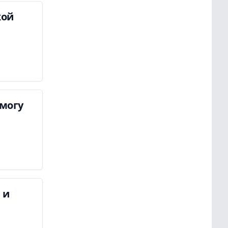
кой
 могу
 и