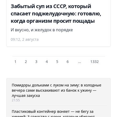
Забытый суп из СССР, который
спасает поджелудочную: готовлю,
когда организм просит пощады
И вкусно, и желудок в порядке
09:12, 2 августа
1
2
3
4
5
6
…
1332
Помидоры дольками с луком на зиму: в холодные
вечера сами выскакивают из банок к ужину —
лучшая закуска
21:55
Пластиковый контейнер воняет — не бегу за
химией: 3 средства с кухни, которые убирают